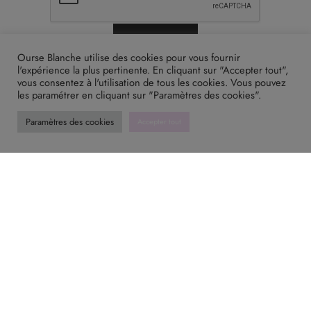
Ourse Blanche utilise des cookies pour vous fournir
l'expérience la plus pertinente. En cliquant sur "Accepter tout",
vous consentez à l'utilisation de tous les cookies. Vous pouvez
les paramétrer en cliquant sur "Paramètres des cookies".
Paramètres des cookies
Accepter tout
Boutique
A propos
Tutoriels de nouages
Sur-mesure pro
Journal
Contact
Entretenir mon carré de soie