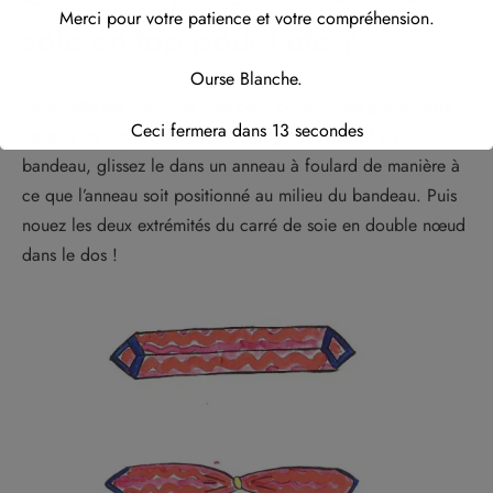
Merci pour votre patience et votre compréhension.
soie en top pour l’été ?
Ourse Blanche.
Pour cette été, voici un idée pour porter votre grand carré
Ceci fermera dans
12
secondes
de soie en top bikini ! Pliez votre grand foulard en
bandeau, glissez le dans un anneau à foulard de manière à
ce que l’anneau soit positionné au milieu du bandeau. Puis
nouez les deux extrémités du carré de soie en double nœud
dans le dos !