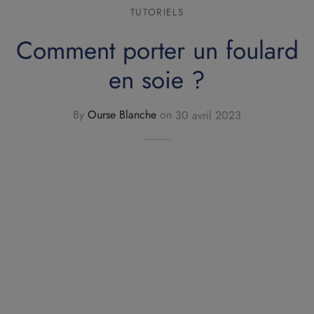
carrés de soie
TUTORIELS
Comment porter un foulard
aux à foulards
en soie ?
ets
ts de notes
By
Ourse Blanche
on
30 avril 2023