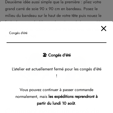
Deuxième idée aussi simple que la première : pliez votre
grand carré de soie 90 x 90 cm en bandeau. Posez le
milieu du bandeau sur le haut de votre tête puis nouez le
foulard avec un double nœud au niveau de la nuque. Vous
pouvez porter le foulard de cette manière avec les cheveux
Congés d'été
attachés ou lâches.
🏖️ Congés d'été
L'atelier est actuellement fermé pour les congés d'été
!
Vous pouvez continuer à passer commande
normalement, mais
les expéditions reprendront à
partir du lundi 10 août
.
Comment porter un carré de