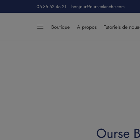
06 85 62 45 21 bonjour@ourseblanche.com
Boutique
A propos
Tutoriels de nou
Ourse B