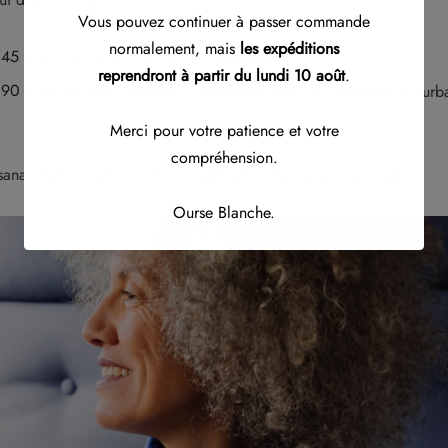
Vous pouvez continuer à passer commande
normalement, mais
les expéditions
e 45 x 45 cm
, facile à porter au quotidien ;
reprendront à partir du lundi 10 août
.
e 90 x 90 cm
, plus généreux, qui permet aussi des nouages en turb
Merci pour votre patience et votre
compréhension.
anat d’art, création textile et fabrication française responsable.
Ourse Blanche.
Ceci fermera dans
11
secondes