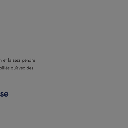
 et laissez pendre
billés qu’avec des
sse