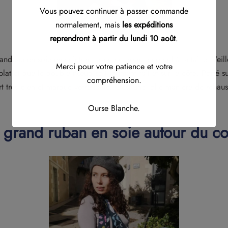
Vous pouvez continuer à passer commande
normalement, mais
les expéditions
reprendront à partir du lundi 10 août
.
ndeau en soie en ceinture, avec un double noeud à la taille. Veill
Merci pour votre patience et votre
lat et que le double nœud soit joliment fait et sur le côté. Porté 
compréhension.
ort très bien et marque votre taille. C’est une jolie manière de rehau
Ourse Blanche.
grand ruban en soie autour du c
Ceci fermera dans
11
secondes