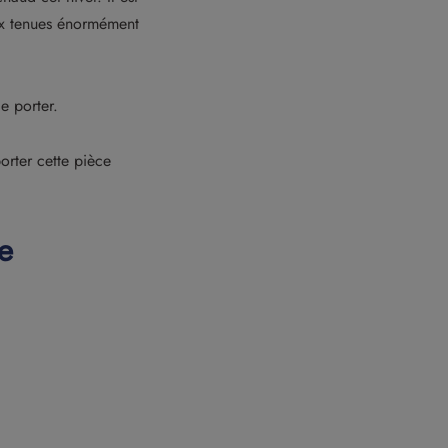
aux tenues énormément
e porter.
orter cette pièce
e