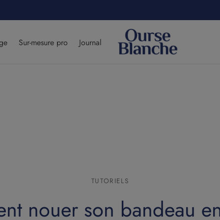
modal-check
age
Sur-mesure pro
Journal
TUTORIELS
t nouer son bandeau en