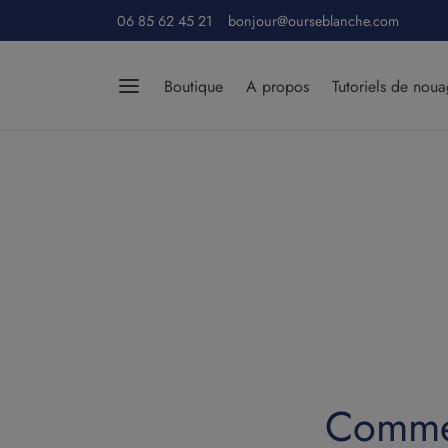
06 85 62 45 21 bonjour@ourseblanche.com
Boutique
A propos
Tutoriels de nou
Commen