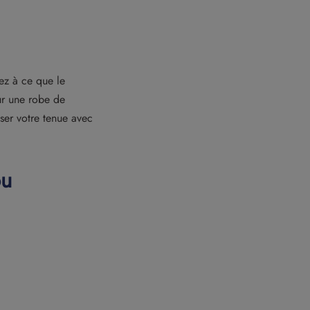
ez à ce que le
sur une robe de
sser votre tenue avec
ou