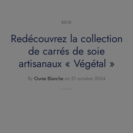
carrés de soie
aux à foulards
SOIE
ets
Redécouvrez la collection
de carrés de soie
ts de notes
artisanaux « Végétal »
By
Ourse Blanche
on
21 octobre 2024